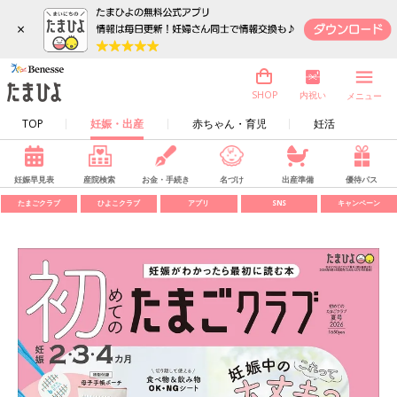
×
内祝い
SHOP
メニュー
TOP
妊娠・出産
赤ちゃん・育児
妊活
妊娠早見表
産院検索
お金・手続き
名づけ
出産準備
優待パス
たまごクラブ
ひよこクラブ
アプリ
SNS
キャンペーン