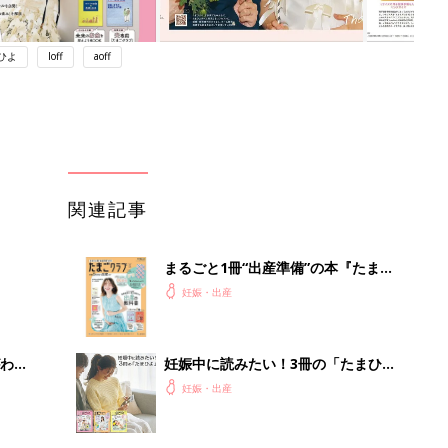
ひよ
loff
aoff
関連記事
まるごと1冊“出産準備”の本『たまご
クラブ 夏号』〈スペシャル大特集〉
妊娠・出産
夫婦で予習する 出産の教科書
わか
妊娠中に読みたい！3冊の「たまひ
まご
よ」
妊娠・出産