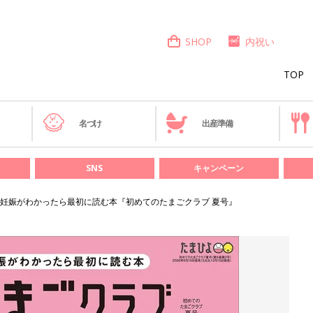
SHOP
内祝い
TOP
き
名づけ
出産準備
SNS
キャンペーン
妊娠がわかったら最初に読む本『初めてのたまごクラブ 夏号』