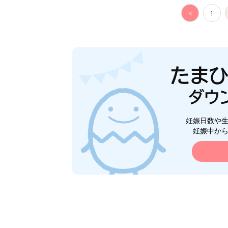
<
1
妊娠日数や
妊娠中か