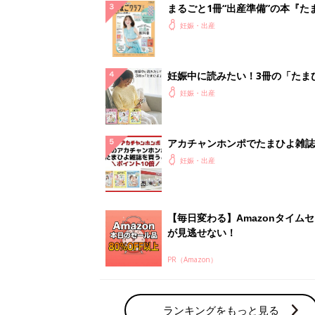
まるごと1冊“出産準備”の本『た
クラブ 夏号』〈スペシャル大特
妊娠・出産
夫婦で予習する 出産の教科書
妊娠中に読みたい！3冊の「たま
よ」
妊娠・出産
アカチャンホンポでたまひよ雑誌
うとポイント10倍【期間限定】
妊娠・出産
【毎日変わる】Amazonタイム
が見逃せない！
PR（Amazon）
ランキングをもっと見る