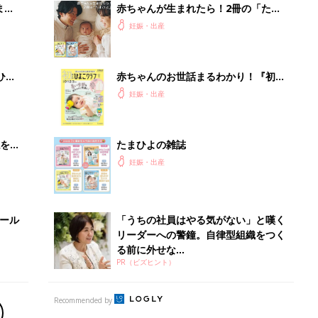
まご
赤ちゃんが生まれたら！2冊の「たま
集〉
ひよ」
妊娠・出産
ひ
赤ちゃんのお世話まるわかり！『初め
てのひよこクラブ 夏号』〈巻頭大特
妊娠・出産
集〉初めての授乳がうまくいく！ お
っぱい・ミルクの基本と夏のトラブル
解決テク
を買
たまひよの雑誌
妊娠・出産
セール
「うちの社員はやる気がない」と嘆く
リーダーへの警鐘。自律型組織をつく
る前に外せな...
PR（ビズヒント）
Recommended by