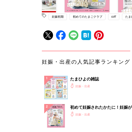
妊娠初期
初めてのたまごクラブ
coff
たま
妊娠・出産の人気記事ランキング
たまひよの雑誌
妊娠・出産
初めて妊娠されたかたに！妊娠が
ったら最初に読む本『初めてのた
妊娠・出産
クラブ 夏号』