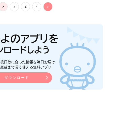
2
3
4
5
>
生後日数に合った情報を毎日お届け
ら産後まで長く使える無料アプリ
ダウンロード