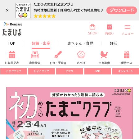
×
内祝い
SHOP
メニュー
TOP
妊娠・出産
赤ちゃん・育児
妊活
妊娠早見表
産院検索
お金・手続き
名づけ
出産準備
優待パス
たまごクラブ
ひよこクラブ
アプリ
SNS
キャンペーン