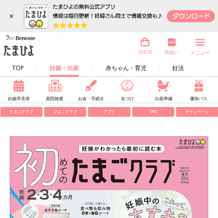
×
内祝い
SHOP
メニュー
TOP
妊娠・出産
赤ちゃん・育児
妊活
妊娠早見表
産院検索
お金・手続き
名づけ
出産準備
優待パス
たまごクラブ
ひよこクラブ
アプリ
SNS
キャンペーン