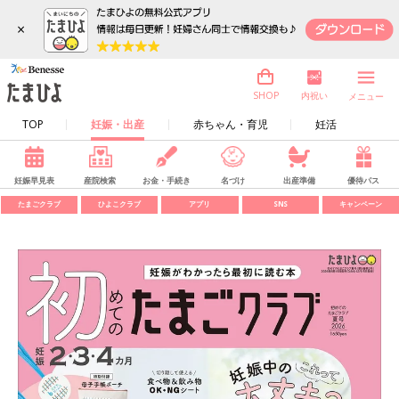
×
内祝い
SHOP
メニュー
TOP
妊娠・出産
赤ちゃん・育児
妊活
妊娠早見表
産院検索
お金・手続き
名づけ
出産準備
優待パス
たまごクラブ
ひよこクラブ
アプリ
SNS
キャンペーン