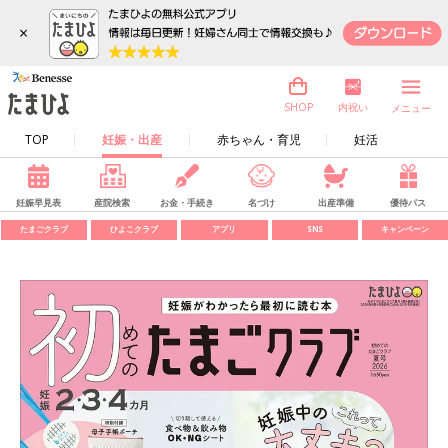
×
内祝い
SHOP
メニュー
TOP
妊娠・出産
赤ちゃん・育児
妊活
妊娠早見表
産院検索
お金・手続き
名づけ
出産準備
優待パス
たまごクラブ
ひよこクラブ
アプリ
SNS
キャンペーン