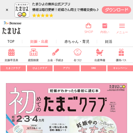
×
内祝い
SHOP
メニュー
TOP
妊娠・出産
赤ちゃん・育児
妊活
妊娠早見表
産院検索
お金・手続き
名づけ
出産準備
優待パス
たまごクラブ
ひよこクラブ
アプリ
SNS
キャンペーン