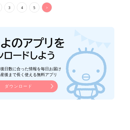
3
4
5
>
生後日数に合った情報を毎日お届け
ら産後まで長く使える無料アプリ
ダウンロード