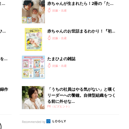
まご
赤ちゃんが生まれたら！2冊の「たま
集〉
ひよ」
妊娠・出産
ひ
赤ちゃんのお世話まるわかり！『初め
てのひよこクラブ 夏号』〈巻頭大特
妊娠・出産
集〉初めての授乳がうまくいく！ お
っぱい・ミルクの基本と夏のトラブル
解決テク
を買
たまひよの雑誌
妊娠・出産
事録作
「うちの社員はやる気がない」と嘆く
リーダーへの警鐘。自律型組織をつく
る前に外せな...
PR（ビズヒント）
Recommended by