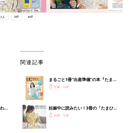
ひよ
loff
aoff
関連記事
まるごと1冊“出産準備”の本『たまご
クラブ 夏号』〈スペシャル大特集〉
妊娠・出産
夫婦で予習する 出産の教科書
わか
妊娠中に読みたい！3冊の「たまひ
まご
よ」
妊娠・出産