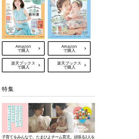
Amazon
Amazon
で購入
で購入
楽天ブックス
楽天ブックス
で購入
で購入
特集
子育てをみんなで。たまひよチーム育児。頑張る2人を