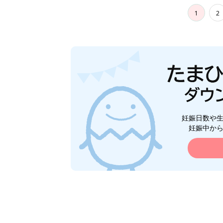
1
2
妊娠日数や
妊娠中か