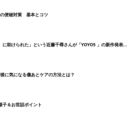
後の便秘対策 基本とコツ
』に助けられた」という近藤千尋さんが「YOYO5 」の新作発表
続けている魅力とは!?
切開後に気になる傷あとケアの方法とは？
様子＆お世話ポイント