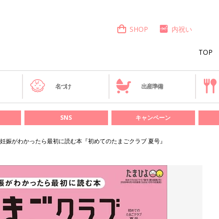
SHOP
内祝い
TOP
き
名づけ
出産準備
SNS
キャンペーン
妊娠がわかったら最初に読む本『初めてのたまごクラブ 夏号』