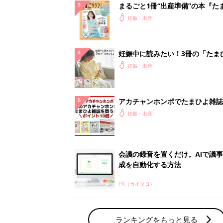
まるごと1冊“出産準備”の本『た
クラブ 夏号』〈スペシャル大特
妊娠・出産
夫婦で予習する 出産の教科書
妊娠中に読みたい！3冊の「たま
よ」
妊娠・出産
アカチャンホンポでたまひよ雑誌
うとポイント10倍【期間限定】
妊娠・出産
会議の録音を置くだけ。AIで議
成を自動化する方法
PR（カイタヨ）
ランキングをもっと見る