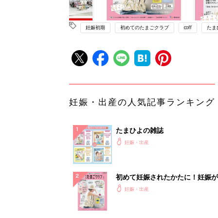
妊娠初期
初めてのたまごクラブ
coff
たま
妊娠・出産の人気記事ランキング
たまひよの雑誌
妊娠・出産
初めて妊娠されたかたに！妊娠が
ったら最初に読む本『初めてのた
妊娠・出産
クラブ 夏号』