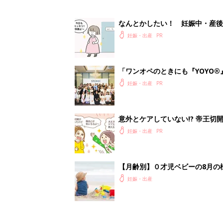
なんとかしたい！ 妊娠中・産
妊娠・出産
「ワンオペのときにも『YOYO®
会に登場。「YOYO®」を愛用し
妊娠・出産
意外とケアしていない!? 帝王
妊娠・出産
【月齢別】０才児ベビーの8月の
妊娠・出産