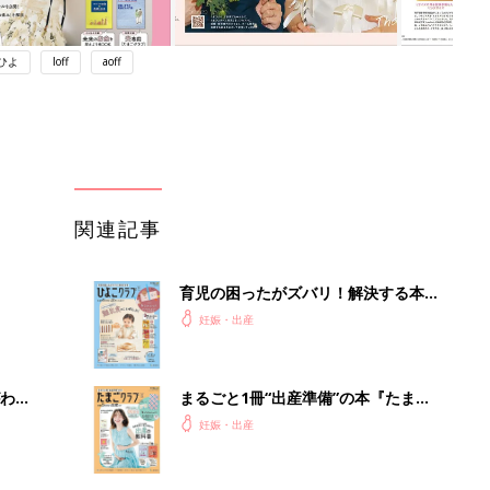
ひよ
loff
aoff
関連記事
育児の困ったがズバリ！解決する本
『ひよこクラブ 秋号』 4カ月～2才
妊娠・出産
になるまで、育児に役立つ情報がいっ
ぱい！
わか
まるごと1冊“出産準備”の本『たまご
まご
クラブ 夏号』〈スペシャル大特集〉
妊娠・出産
夫婦で予習する 出産の教科書