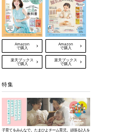
Amazon
Amazon
で購入
で購入
楽天ブックス
楽天ブックス
で購入
で購入
特集
子育てをみんなで。たまひよチーム育児。頑張る2人を