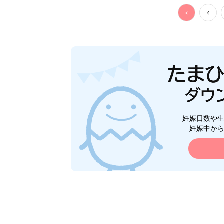
<
4
妊娠日数や
妊娠中か