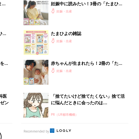
まご
妊娠中に読みたい！3冊の「たまひ
集〉
よ」
妊娠・出産
ひ
たまひよの雑誌
妊娠・出産
を買
赤ちゃんが生まれたら！2冊の「たま
ひよ」
妊娠・出産
科医
「捨てたいけど捨てたくない」捨て活
ゼン
に悩んだときに会ったのは…
PR（UR都市機構）
Recommended by