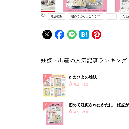
妊娠初期
初めてのたまごクラブ
coff
たま
妊娠・出産の人気記事ランキング
たまひよの雑誌
妊娠・出産
初めて妊娠されたかたに！妊娠が
ったら最初に読む本『初めてのた
妊娠・出産
クラブ 夏号』