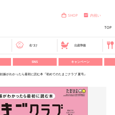
SHOP
内祝い
TOP
き
名づけ
出産準備
SNS
キャンペーン
妊娠がわかったら最初に読む本『初めてのたまごクラブ 夏号』