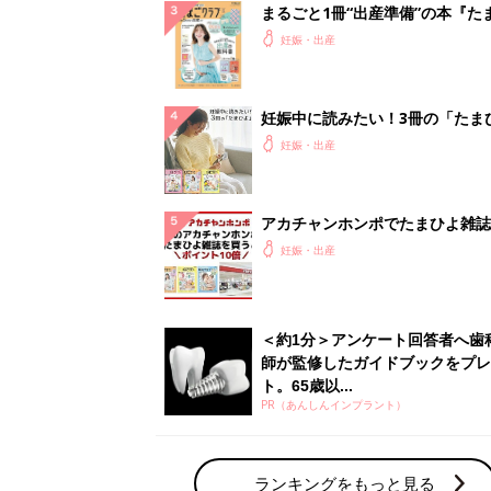
まるごと1冊“出産準備”の本『た
クラブ 夏号』〈スペシャル大特
妊娠・出産
夫婦で予習する 出産の教科書
妊娠中に読みたい！3冊の「たま
よ」
妊娠・出産
アカチャンホンポでたまひよ雑誌
うとポイント10倍【期間限定】
妊娠・出産
＜約1分＞アンケート回答者へ歯
師が監修したガイドブックをプレ
ト。65歳以...
PR（あんしんインプラント）
ランキングをもっと見る