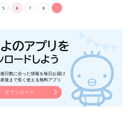
5
6
7
8
>
生後日数に合った情報を毎日お届け
ら産後まで長く使える無料アプリ
ダウンロード