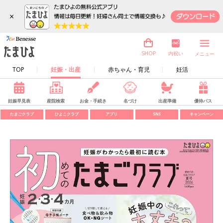
×
内祝い
SHOP
メニュー
TOP
妊娠・出産
赤ちゃん・育児
妊活
妊娠早見表
産院検索
お金・手続き
名づけ
出産準備
優待パス
たまごクラブ
ひよこクラブ
アプリ
SNS
キャンペーン