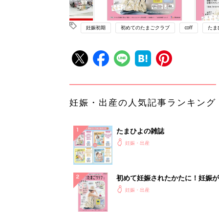
妊娠初期
初めてのたまごクラブ
coff
たま
妊娠・出産の人気記事ランキング
たまひよの雑誌
妊娠・出産
初めて妊娠されたかたに！妊娠が
ったら最初に読む本『初めてのた
妊娠・出産
クラブ 夏号』