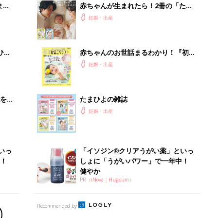
まご
赤ちゃんが生まれたら！2冊の「たま
集〉
ひよ」
妊娠・出産
ひ
赤ちゃんのお世話まるわかり！『初め
てのひよこクラブ 夏号』〈巻頭大特
妊娠・出産
集〉初めての授乳がうまくいく！ お
っぱい・ミルクの基本と夏のトラブル
解決テク
を買
たまひよの雑誌
妊娠・出産
いっ
「イソジン®クリアうがい薬」といっ
！
しょに「うがいパワー」で一年中！
健やか
PR（iNova｜Hugkum）
Recommended by