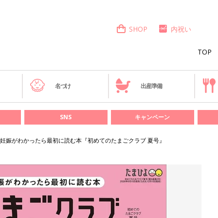
SHOP
内祝い
TOP
き
名づけ
出産準備
SNS
キャンペーン
妊娠がわかったら最初に読む本『初めてのたまごクラブ 夏号』