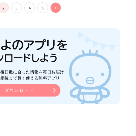
2
3
4
5
>
生後日数に合った情報を毎日お届け
ら産後まで長く使える無料アプリ
ダウンロード