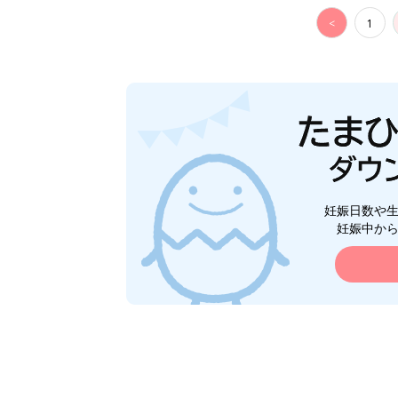
<
1
妊娠日数や
妊娠中か