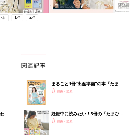
ひよ
loff
aoff
関連記事
まるごと1冊“出産準備”の本『たまご
クラブ 夏号』〈スペシャル大特集〉
妊娠・出産
夫婦で予習する 出産の教科書
わか
妊娠中に読みたい！3冊の「たまひ
まご
よ」
妊娠・出産