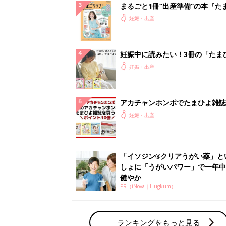
まるごと1冊“出産準備”の本『た
クラブ 夏号』〈スペシャル大特
妊娠・出産
夫婦で予習する 出産の教科書
妊娠中に読みたい！3冊の「たま
よ」
妊娠・出産
アカチャンホンポでたまひよ雑誌
うとポイント10倍【期間限定】
妊娠・出産
「イソジン®クリアうがい薬」と
しょに「うがいパワー」で一年中
健やか
PR（iNova｜Hugkum）
ランキングをもっと見る