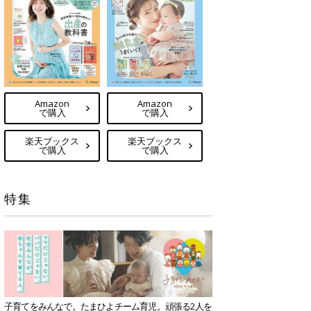
Amazon
Amazon
で購入
で購入
楽天ブックス
楽天ブックス
で購入
で購入
特集
子育てをみんなで。たまひよチーム育児。頑張る2人を