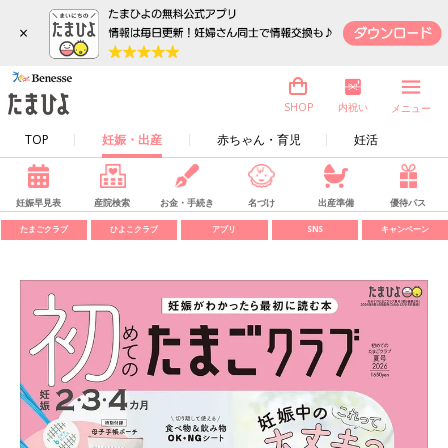
×
内祝い
SHOP
メニュー
TOP
妊娠・出産
赤ちゃん・育児
妊活
妊娠早見表
産院検索
お金・手続き
名づけ
出産準備
優待パス
たまごクラブ
ひよこクラブ
アプリ
SNS
キャンペーン