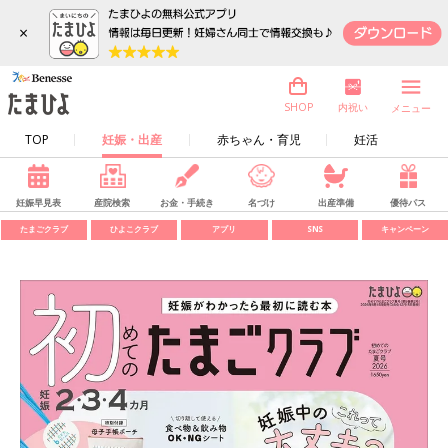
×
内祝い
SHOP
メニュー
TOP
妊娠・出産
赤ちゃん・育児
妊活
妊娠早見表
産院検索
お金・手続き
名づけ
出産準備
優待パス
たまごクラブ
ひよこクラブ
アプリ
SNS
キャンペーン