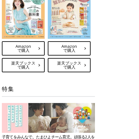
Amazon
Amazon
で購入
で購入
楽天ブックス
楽天ブックス
で購入
で購入
特集
子育てをみんなで。たまひよチーム育児。頑張る2人を