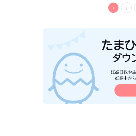
<
3
妊娠日数や
妊娠中か