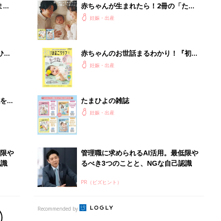
まご
赤ちゃんが生まれたら！2冊の「たま
集〉
ひよ」
妊娠・出産
ひ
赤ちゃんのお世話まるわかり！『初め
てのひよこクラブ 夏号』〈巻頭大特
妊娠・出産
集〉初めての授乳がうまくいく！ お
っぱい・ミルクの基本と夏のトラブル
解決テク
を買
たまひよの雑誌
妊娠・出産
低限や
管理職に求められるAI活用。最低限や
認識
るべき3つのことと、NGな自己認識
PR（ビズヒント）
Recommended by