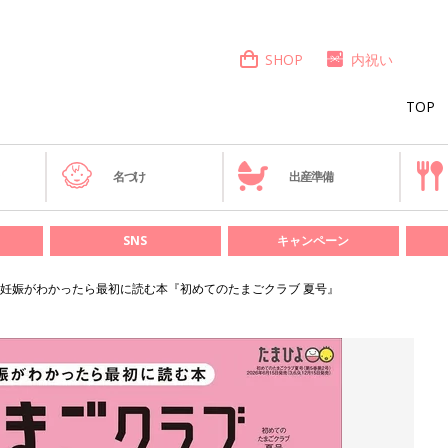
SHOP
内祝い
TOP
き
名づけ
出産準備
SNS
キャンペーン
妊娠がわかったら最初に読む本『初めてのたまごクラブ 夏号』