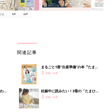
ひよ
loff
aoff
関連記事
まるごと1冊“出産準備”の本『たまご
クラブ 夏号』〈スペシャル大特集〉
妊娠・出産
夫婦で予習する 出産の教科書
わか
妊娠中に読みたい！3冊の「たまひ
まご
よ」
妊娠・出産