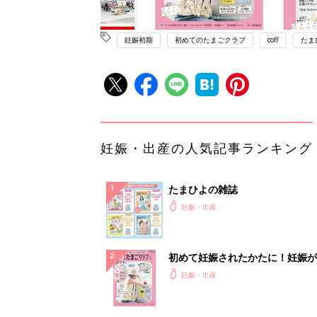
妊娠初期
初めてのたまごクラブ
coff
たま
妊娠・出産の人気記事ランキング
たまひよの雑誌
妊娠・出産
初めて妊娠されたかたに！妊娠が
ったら最初に読む本『初めてのた
妊娠・出産
クラブ 夏号』