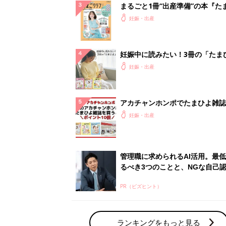
まるごと1冊“出産準備”の本『た
クラブ 夏号』〈スペシャル大特
妊娠・出産
夫婦で予習する 出産の教科書
妊娠中に読みたい！3冊の「たま
よ」
妊娠・出産
アカチャンホンポでたまひよ雑誌
うとポイント10倍【期間限定】
妊娠・出産
管理職に求められるAI活用。最
るべき3つのことと、NGな自己
PR（ビズヒント）
ランキングをもっと見る