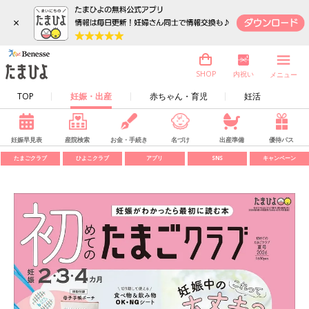
×
内祝い
SHOP
メニュー
TOP
妊娠・出産
赤ちゃん・育児
妊活
妊娠早見表
産院検索
お金・手続き
名づけ
出産準備
優待パス
たまごクラブ
ひよこクラブ
アプリ
SNS
キャンペーン