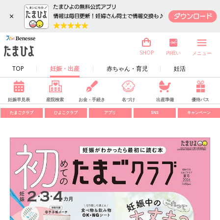
×
内祝い
SHOP
メニュー
TOP
妊娠・出産
赤ちゃん・育児
妊活
妊娠早見表
産院検索
お金・手続き
名づけ
出産準備
優待パス
たまごクラブ
ひよこクラブ
アプリ
SNS
キャンペーン