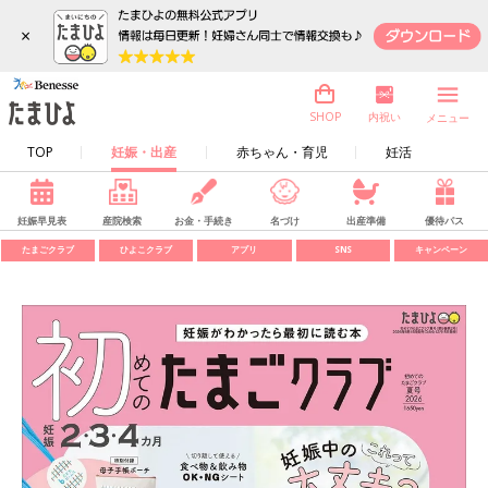
×
内祝い
SHOP
メニュー
TOP
妊娠・出産
赤ちゃん・育児
妊活
妊娠早見表
産院検索
お金・手続き
名づけ
出産準備
優待パス
たまごクラブ
ひよこクラブ
アプリ
SNS
キャンペーン