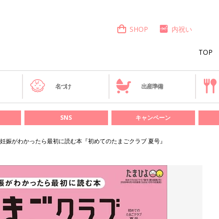
SHOP
内祝い
TOP
き
名づけ
出産準備
SNS
キャンペーン
妊娠がわかったら最初に読む本『初めてのたまごクラブ 夏号』