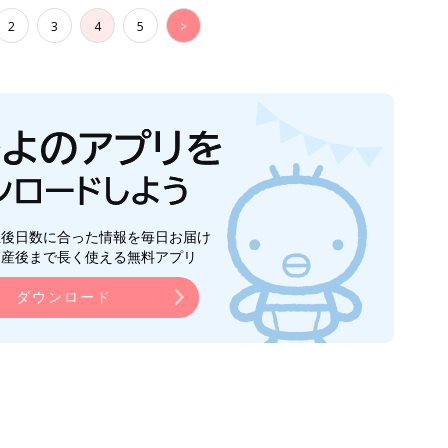
2
3
4
5
>
生後日数に合った情報を毎日お届け
ら産後まで長く使える無料アプリ
ダウンロード