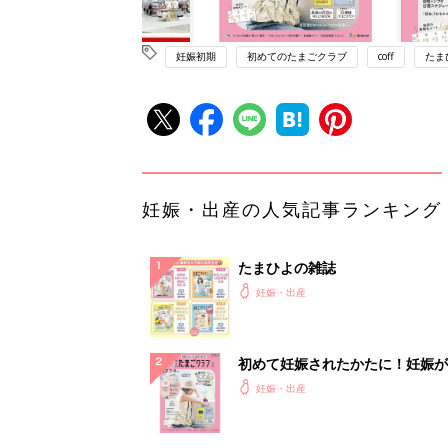
妊娠初期
初めてのたまごクラブ
coff
たま
妊娠・出産の人気記事ランキング
たまひよの雑誌
妊娠・出産
初めて妊娠されたかたに！妊娠が
ったら最初に読む本『初めてのた
妊娠・出産
クラブ 夏号』