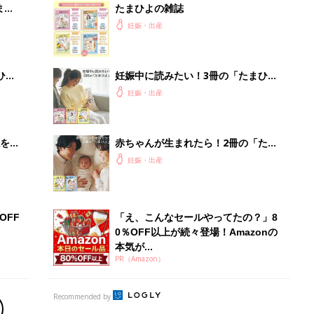
まご
たまひよの雑誌
集〉
妊娠・出産
ひ
妊娠中に読みたい！3冊の「たまひ
よ」
妊娠・出産
を買
赤ちゃんが生まれたら！2冊の「たま
ひよ」
妊娠・出産
OFF
「え、こんなセールやってたの？」8
0％OFF以上が続々登場！Amazonの
本気が...
PR（Amazon）
Recommended by