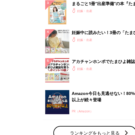
まるごと1冊“出産準備”の本『た
クラブ 夏号』〈スペシャル大特
妊娠・出産
夫婦で予習する 出産の教科書
妊娠中に読みたい！3冊の「たま
よ」
妊娠・出産
アカチャンホンポでたまひよ雑誌
うとポイント10倍【期間限定】
妊娠・出産
Amazon今日も見逃せない！80%
以上が続々登場
PR（Amazon）
ランキングをもっと見る