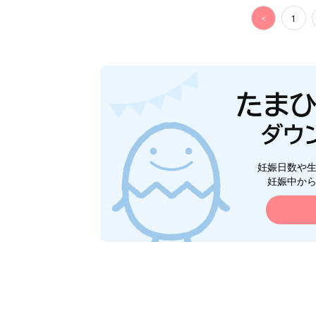
<
1
妊娠日数や
妊娠中か