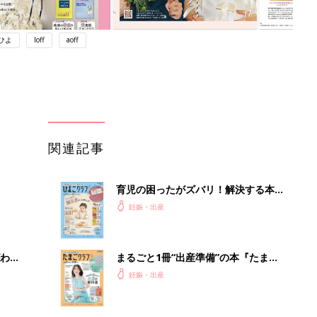
ひよ
loff
aoff
関連記事
育児の困ったがズバリ！解決する本
『ひよこクラブ 秋号』 4カ月～2才
妊娠・出産
になるまで、育児に役立つ情報がいっ
ぱい！
わか
まるごと1冊“出産準備”の本『たまご
まご
クラブ 夏号』〈スペシャル大特集〉
妊娠・出産
夫婦で予習する 出産の教科書