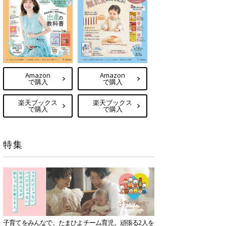
Amazon
Amazon
で購入
で購入
楽天ブックス
楽天ブックス
で購入
で購入
特集
子育てをみんなで。たまひよチーム育児。頑張る2人を