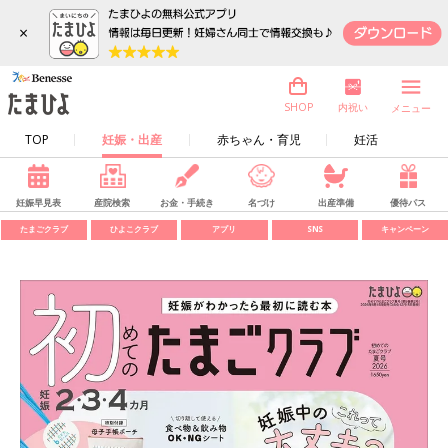
×
内祝い
SHOP
メニュー
TOP
妊娠・出産
赤ちゃん・育児
妊活
妊娠早見表
産院検索
お金・手続き
名づけ
出産準備
優待パス
たまごクラブ
ひよこクラブ
アプリ
SNS
キャンペーン