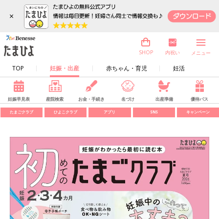
×
内祝い
SHOP
メニュー
TOP
妊娠・出産
赤ちゃん・育児
妊活
妊娠早見表
産院検索
お金・手続き
名づけ
出産準備
優待パス
たまごクラブ
ひよこクラブ
アプリ
SNS
キャンペーン