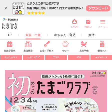
×
内祝い
SHOP
メニュー
TOP
妊娠・出産
赤ちゃん・育児
妊活
妊娠早見表
産院検索
お金・手続き
名づけ
出産準備
優待パス
たまごクラブ
ひよこクラブ
アプリ
SNS
キャンペーン