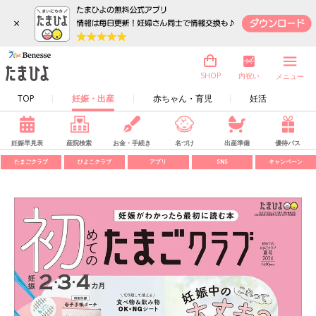
×
内祝い
SHOP
メニュー
TOP
妊娠・出産
赤ちゃん・育児
妊活
妊娠早見表
産院検索
お金・手続き
名づけ
出産準備
優待パス
たまごクラブ
ひよこクラブ
アプリ
SNS
キャンペーン