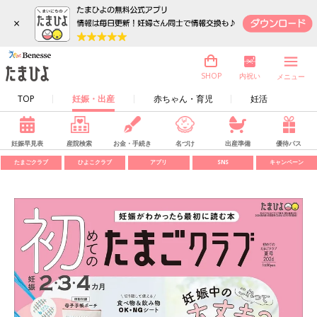
×
内祝い
SHOP
メニュー
TOP
妊娠・出産
赤ちゃん・育児
妊活
妊娠早見表
産院検索
お金・手続き
名づけ
出産準備
優待パス
たまごクラブ
ひよこクラブ
アプリ
SNS
キャンペーン