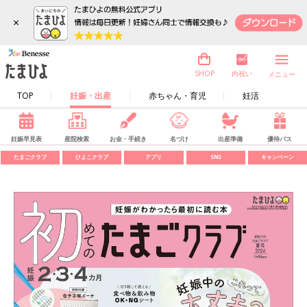
×
内祝い
SHOP
メニュー
TOP
妊娠・出産
赤ちゃん・育児
妊活
妊娠早見表
産院検索
お金・手続き
名づけ
出産準備
優待パス
たまごクラブ
ひよこクラブ
アプリ
SNS
キャンペーン