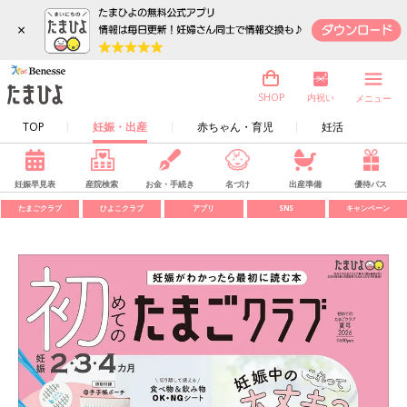
×
内祝い
SHOP
メニュー
TOP
妊娠・出産
赤ちゃん・育児
妊活
妊娠早見表
産院検索
お金・手続き
名づけ
出産準備
優待パス
たまごクラブ
ひよこクラブ
アプリ
SNS
キャンペーン