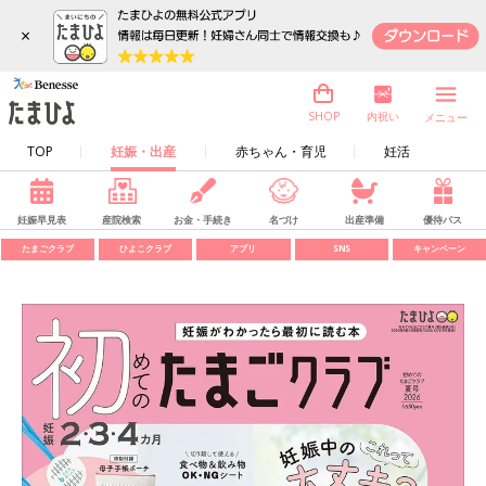
×
内祝い
SHOP
メニュー
TOP
妊娠・出産
赤ちゃん・育児
妊活
妊娠早見表
産院検索
お金・手続き
名づけ
出産準備
優待パス
たまごクラブ
ひよこクラブ
アプリ
SNS
キャンペーン