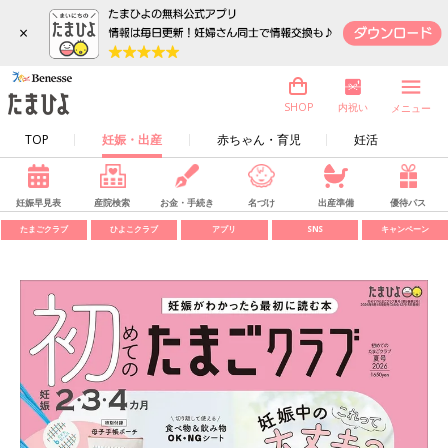
×
内祝い
SHOP
メニュー
TOP
妊娠・出産
赤ちゃん・育児
妊活
妊娠早見表
産院検索
お金・手続き
名づけ
出産準備
優待パス
たまごクラブ
ひよこクラブ
アプリ
SNS
キャンペーン