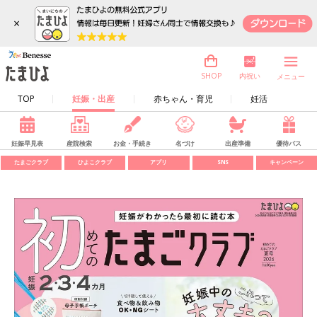
×
内祝い
SHOP
メニュー
TOP
妊娠・出産
赤ちゃん・育児
妊活
妊娠早見表
産院検索
お金・手続き
名づけ
出産準備
優待パス
たまごクラブ
ひよこクラブ
アプリ
SNS
キャンペーン