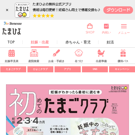
×
内祝い
SHOP
メニュー
TOP
妊娠・出産
赤ちゃん・育児
妊活
妊娠早見表
産院検索
お金・手続き
名づけ
出産準備
優待パス
たまごクラブ
ひよこクラブ
アプリ
SNS
キャンペーン