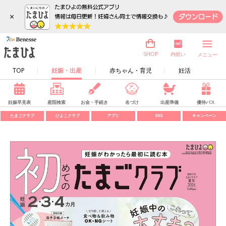
×
内祝い
SHOP
メニュー
TOP
妊娠・出産
赤ちゃん・育児
妊活
妊娠早見表
産院検索
お金・手続き
名づけ
出産準備
優待パス
たまごクラブ
ひよこクラブ
アプリ
SNS
キャンペーン