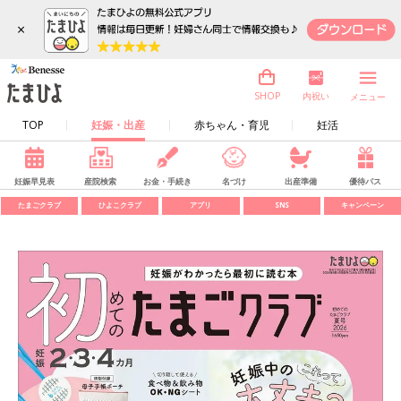
×
内祝い
SHOP
メニュー
TOP
妊娠・出産
赤ちゃん・育児
妊活
妊娠早見表
産院検索
お金・手続き
名づけ
出産準備
優待パス
たまごクラブ
ひよこクラブ
アプリ
SNS
キャンペーン