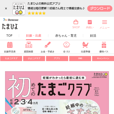
×
内祝い
SHOP
メニュー
TOP
妊娠・出産
赤ちゃん・育児
妊活
妊娠早見表
産院検索
お金・手続き
名づけ
出産準備
優待パス
たまごクラブ
ひよこクラブ
アプリ
SNS
キャンペーン