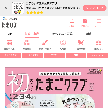
×
内祝い
SHOP
メニュー
TOP
妊娠・出産
赤ちゃん・育児
妊活
妊娠早見表
産院検索
お金・手続き
名づけ
出産準備
優待パス
たまごクラブ
ひよこクラブ
アプリ
SNS
キャンペーン