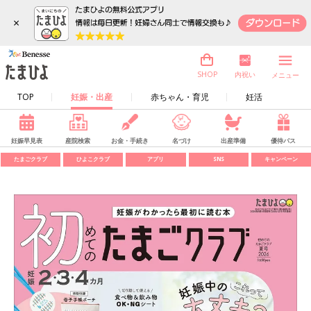
×
内祝い
SHOP
メニュー
TOP
妊娠・出産
赤ちゃん・育児
妊活
妊娠早見表
産院検索
お金・手続き
名づけ
出産準備
優待パス
たまごクラブ
ひよこクラブ
アプリ
SNS
キャンペーン