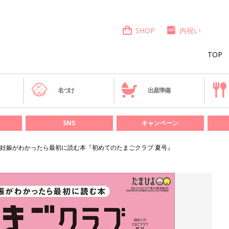
SHOP
内祝い
TOP
き
名づけ
出産準備
SNS
キャンペーン
妊娠がわかったら最初に読む本『初めてのたまごクラブ 夏号』