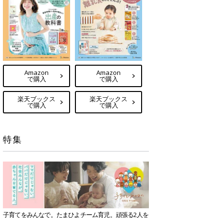
Amazon
Amazon
で購入
で購入
楽天ブックス
楽天ブックス
で購入
で購入
特集
子育てをみんなで。たまひよチーム育児。頑張る2人を