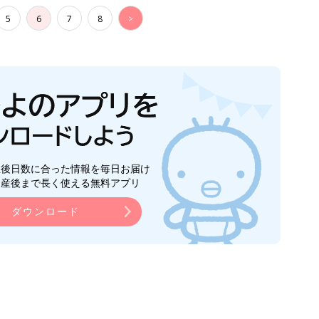
5
6
7
8
>
生後日数に合った情報を毎日お届け
ら産後まで長く使える無料アプリ
ダウンロード