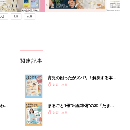
ひよ
loff
aoff
関連記事
育児の困ったがズバリ！解決する本
『ひよこクラブ 秋号』 4カ月～2才
妊娠・出産
になるまで、育児に役立つ情報がいっ
ぱい！
わか
まるごと1冊“出産準備”の本『たまご
まご
クラブ 夏号』〈スペシャル大特集〉
妊娠・出産
夫婦で予習する 出産の教科書