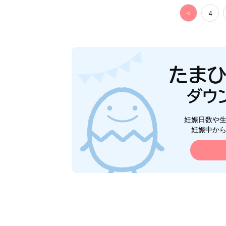
<
4
妊娠日数や
妊娠中か