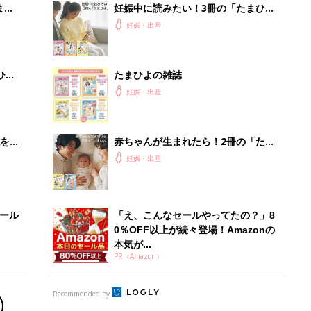
まご
妊娠中に読みたい！3冊の「たまひ
集〉
よ」
妊娠・出産
ひ
たまひよの雑誌
妊娠・出産
を買
赤ちゃんが生まれたら！2冊の「たま
ひよ」
妊娠・出産
セール
「え、こんなセールやってたの？」8
0％OFF以上が続々登場！Amazonの
本気が...
PR（Amazon）
Recommended by