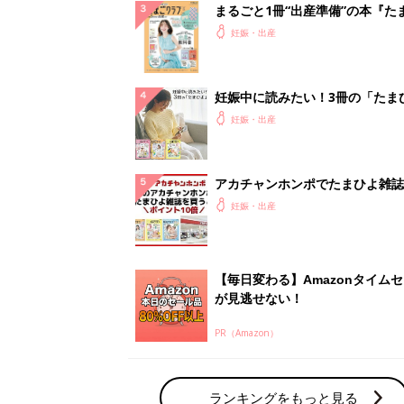
まるごと1冊“出産準備”の本『た
クラブ 夏号』〈スペシャル大特
妊娠・出産
夫婦で予習する 出産の教科書
妊娠中に読みたい！3冊の「たま
よ」
妊娠・出産
アカチャンホンポでたまひよ雑誌
うとポイント10倍【期間限定】
妊娠・出産
【毎日変わる】Amazonタイム
が見逃せない！
PR（Amazon）
ランキングをもっと見る