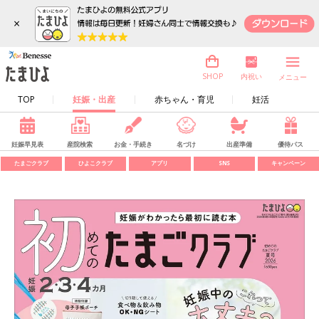
×
内祝い
SHOP
メニュー
TOP
妊娠・出産
赤ちゃん・育児
妊活
妊娠早見表
産院検索
お金・手続き
名づけ
出産準備
優待パス
たまごクラブ
ひよこクラブ
アプリ
SNS
キャンペーン