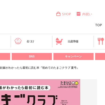
SHOP
内祝い
TOP
き
名づけ
出産準備
SNS
キャンペーン
妊娠がわかったら最初に読む本『初めてのたまごクラブ 夏号』