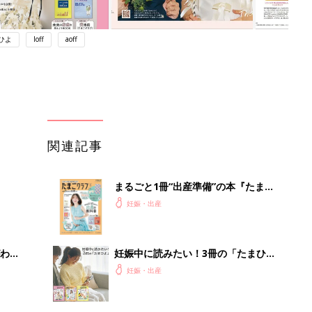
ひよ
loff
aoff
関連記事
まるごと1冊“出産準備”の本『たまご
クラブ 夏号』〈スペシャル大特集〉
妊娠・出産
夫婦で予習する 出産の教科書
わか
妊娠中に読みたい！3冊の「たまひ
まご
よ」
妊娠・出産