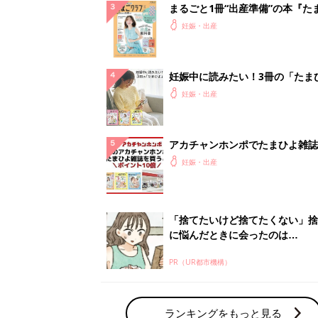
まるごと1冊“出産準備”の本『た
クラブ 夏号』〈スペシャル大特
妊娠・出産
夫婦で予習する 出産の教科書
妊娠中に読みたい！3冊の「たま
よ」
妊娠・出産
アカチャンホンポでたまひよ雑誌
うとポイント10倍【期間限定】
妊娠・出産
「捨てたいけど捨てたくない」捨
に悩んだときに会ったのは…
PR（UR都市機構）
ランキングをもっと見る