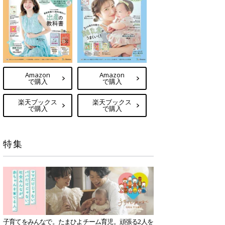
Amazon
Amazon
で購入
で購入
楽天ブックス
楽天ブックス
で購入
で購入
特集
子育てをみんなで。たまひよチーム育児。頑張る2人を