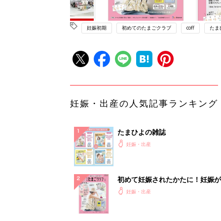
妊娠初期
初めてのたまごクラブ
coff
たま
妊娠・出産の人気記事ランキング
たまひよの雑誌
妊娠・出産
初めて妊娠されたかたに！妊娠が
ったら最初に読む本『初めてのた
妊娠・出産
クラブ 夏号』