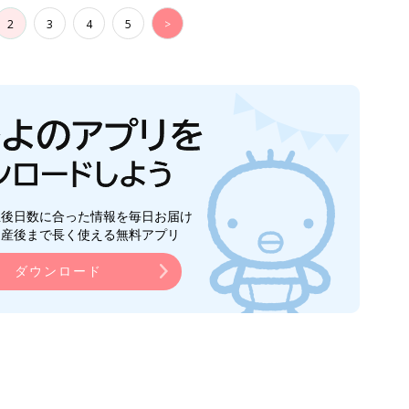
2
3
4
5
>
生後日数に合った情報を毎日お届け
ら産後まで長く使える無料アプリ
ダウンロード