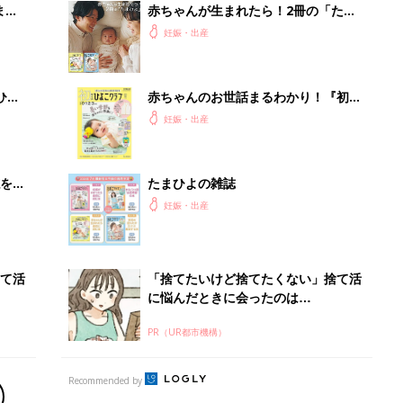
まご
赤ちゃんが生まれたら！2冊の「たま
集〉
ひよ」
妊娠・出産
ひ
赤ちゃんのお世話まるわかり！『初め
てのひよこクラブ 夏号』〈巻頭大特
妊娠・出産
集〉初めての授乳がうまくいく！ お
っぱい・ミルクの基本と夏のトラブル
解決テク
を買
たまひよの雑誌
妊娠・出産
て活
「捨てたいけど捨てたくない」捨て活
に悩んだときに会ったのは…
PR（UR都市機構）
Recommended by