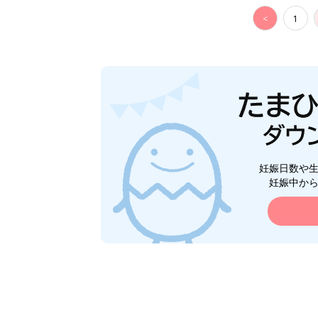
<
1
妊娠日数や
妊娠中か