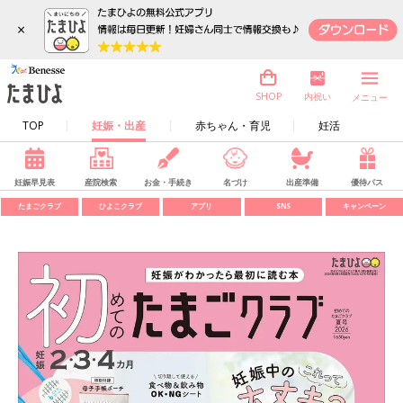
×
内祝い
SHOP
メニュー
TOP
妊娠・出産
赤ちゃん・育児
妊活
妊娠早見表
産院検索
お金・手続き
名づけ
出産準備
優待パス
たまごクラブ
ひよこクラブ
アプリ
SNS
キャンペーン