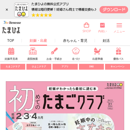
×
内祝い
SHOP
メニュー
TOP
妊娠・出産
赤ちゃん・育児
妊活
妊娠早見表
産院検索
お金・手続き
名づけ
出産準備
優待パス
たまごクラブ
ひよこクラブ
アプリ
SNS
キャンペーン