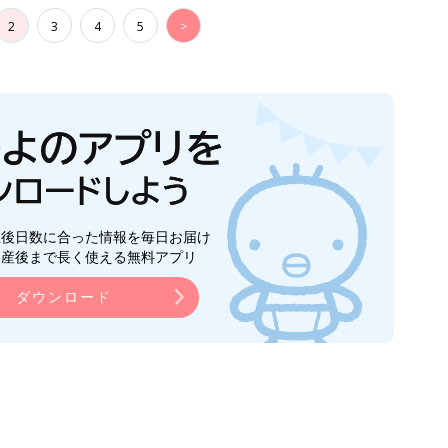
2
3
4
5
>
生後日数に合った情報を毎日お届け
ら産後まで長く使える無料アプリ
ダウンロード