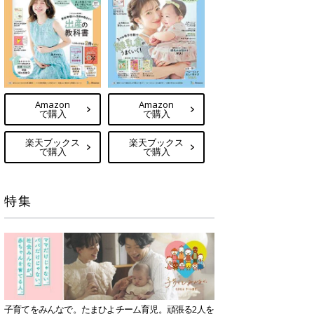
Amazon
Amazon
で購入
で購入
楽天ブックス
楽天ブックス
で購入
で購入
特集
子育てをみんなで。たまひよチーム育児。頑張る2人を