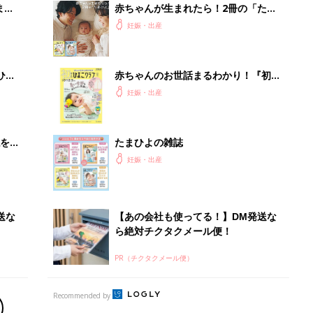
まご
赤ちゃんが生まれたら！2冊の「たま
集〉
ひよ」
妊娠・出産
ひ
赤ちゃんのお世話まるわかり！『初め
てのひよこクラブ 夏号』〈巻頭大特
妊娠・出産
集〉初めての授乳がうまくいく！ お
っぱい・ミルクの基本と夏のトラブル
解決テク
を買
たまひよの雑誌
妊娠・出産
送な
【あの会社も使ってる！】DM発送な
ら絶対チクタクメール便！
PR（チクタクメール便）
Recommended by