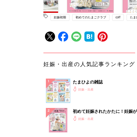
妊娠初期
初めてのたまごクラブ
coff
たま
妊娠・出産の人気記事ランキング
たまひよの雑誌
妊娠・出産
初めて妊娠されたかたに！妊娠が
ったら最初に読む本『初めてのた
妊娠・出産
クラブ 夏号』