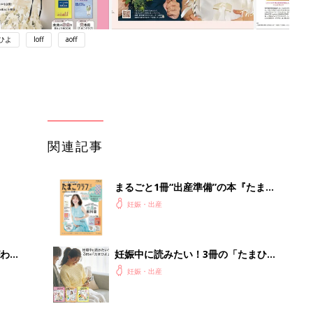
ひよ
loff
aoff
関連記事
まるごと1冊“出産準備”の本『たまご
クラブ 夏号』〈スペシャル大特集〉
妊娠・出産
夫婦で予習する 出産の教科書
わか
妊娠中に読みたい！3冊の「たまひ
まご
よ」
妊娠・出産