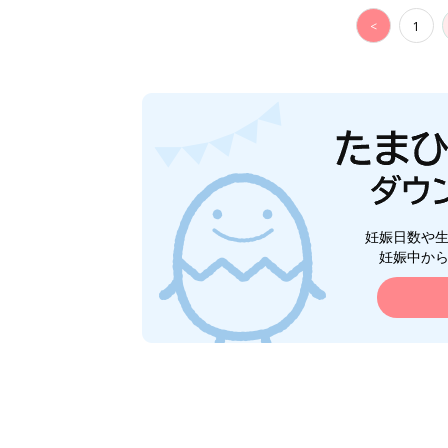
<
1
妊娠日数や
妊娠中か