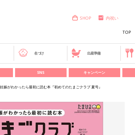
SHOP
内祝い
TOP
き
名づけ
出産準備
SNS
キャンペーン
妊娠がわかったら最初に読む本『初めてのたまごクラブ 夏号』