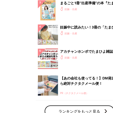
まるごと1冊“出産準備”の本『た
クラブ 夏号』〈スペシャル大特
妊娠・出産
夫婦で予習する 出産の教科書
妊娠中に読みたい！3冊の「たま
よ」
妊娠・出産
アカチャンホンポでたまひよ雑誌
うとポイント10倍【期間限定】
妊娠・出産
【あの会社も使ってる！】DM発
ら絶対チクタクメール便！
PR（チクタクメール便）
ランキングをもっと見る