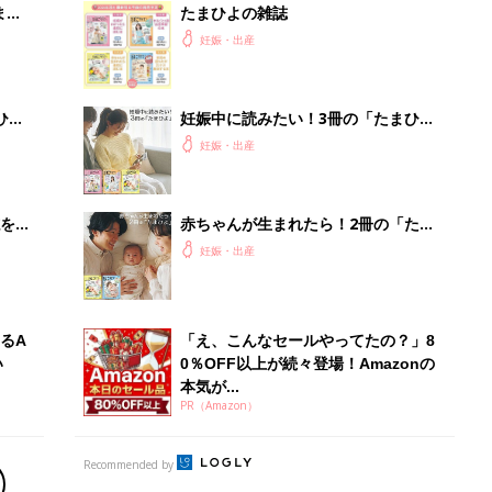
まご
たまひよの雑誌
集〉
妊娠・出産
ひ
妊娠中に読みたい！3冊の「たまひ
よ」
妊娠・出産
を買
赤ちゃんが生まれたら！2冊の「たま
ひよ」
妊娠・出産
るA
「え、こんなセールやってたの？」8
い
0％OFF以上が続々登場！Amazonの
本気が...
PR（Amazon）
Recommended by