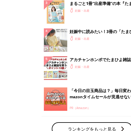
まるごと1冊“出産準備”の本『た
クラブ 夏号』〈スペシャル大特
妊娠・出産
夫婦で予習する 出産の教科書
妊娠中に読みたい！3冊の「たま
よ」
妊娠・出産
アカチャンホンポでたまひよ雑誌
うとポイント10倍【期間限定】
妊娠・出産
「今日の目玉商品は？」毎日変わ
mazonタイムセールが見逃せな
PR（Amazon）
ランキングをもっと見る