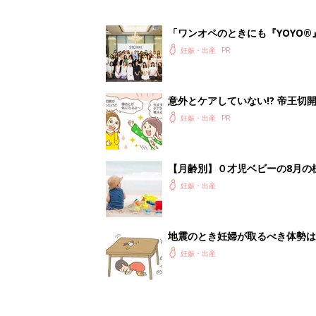
「ワンオペのときにも『YOYO®
会に登場。「YOYO®」を愛用し
妊娠・出産
意外とケアしていない!? 帝王
妊娠・出産
【月齢別】０才児ベビーの8月の
妊娠・出産
地震のとき妊婦が取るべき体勢は
妊娠・出産