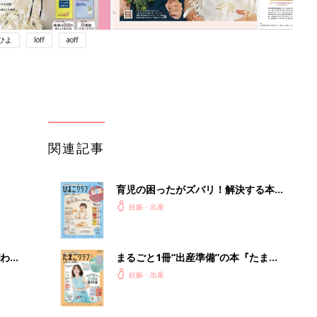
ひよ
loff
aoff
関連記事
育児の困ったがズバリ！解決する本
『ひよこクラブ 秋号』 4カ月～2才
妊娠・出産
になるまで、育児に役立つ情報がいっ
ぱい！
わか
まるごと1冊“出産準備”の本『たまご
まご
クラブ 夏号』〈スペシャル大特集〉
妊娠・出産
夫婦で予習する 出産の教科書