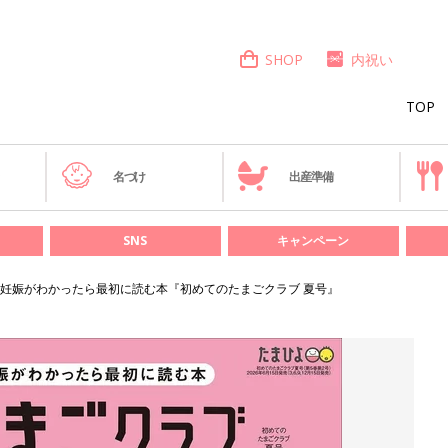
SHOP
内祝い
TOP
き
名づけ
出産準備
SNS
キャンペーン
妊娠がわかったら最初に読む本『初めてのたまごクラブ 夏号』