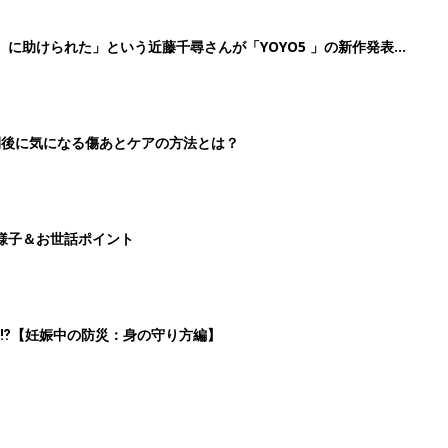
』に助けられた」という近藤千尋さんが「YOYO5 」の新作発表
続けている魅力とは!?
切開後に気になる傷あとケアの方法とは？
様子＆お世話ポイント
⁉︎【妊娠中の防災：身の守り方編】