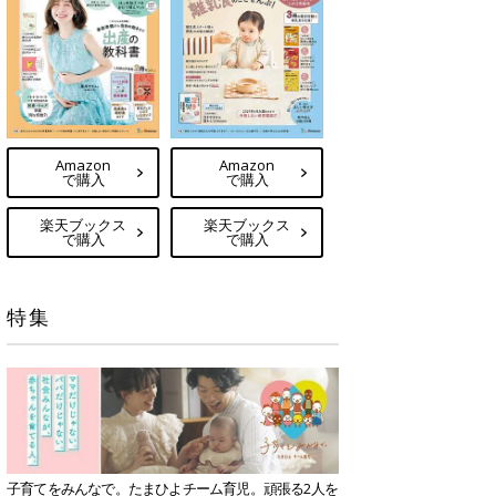
Amazon
Amazon
で購入
で購入
楽天ブックス
楽天ブックス
で購入
で購入
特集
子育てをみんなで。たまひよチーム育児。頑張る2人を