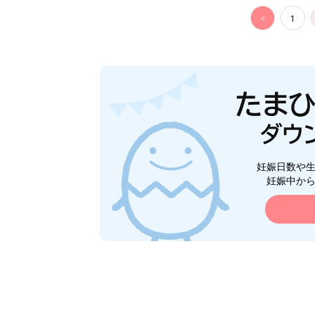
<
1
妊娠日数や
妊娠中か