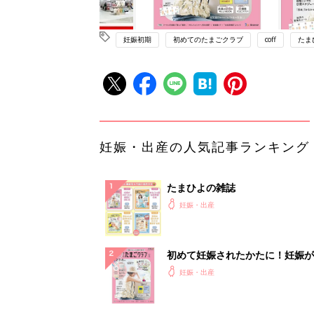
妊娠初期
初めてのたまごクラブ
coff
たま
妊娠・出産の人気記事ランキング
たまひよの雑誌
妊娠・出産
初めて妊娠されたかたに！妊娠が
ったら最初に読む本『初めてのた
妊娠・出産
クラブ 夏号』