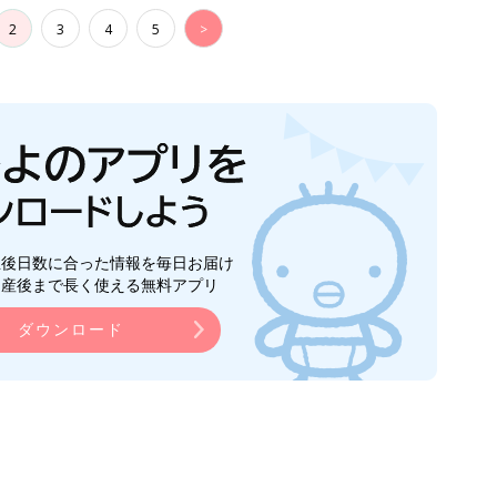
2
3
4
5
>
生後日数に合った情報を毎日お届け
ら産後まで長く使える無料アプリ
ダウンロード