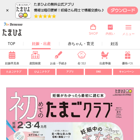
×
内祝い
SHOP
メニュー
TOP
妊娠・出産
赤ちゃん・育児
妊活
妊娠早見表
産院検索
お金・手続き
名づけ
出産準備
優待パス
たまごクラブ
ひよこクラブ
アプリ
SNS
キャンペーン