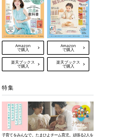
Amazon
Amazon
で購入
で購入
楽天ブックス
楽天ブックス
で購入
で購入
特集
子育てをみんなで。たまひよチーム育児。頑張る2人を