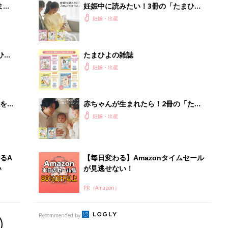
まご
妊娠中に読みたい！3冊の「たまひ
集〉
よ」
妊娠・出産
ひ
たまひよの雑誌
妊娠・出産
を買
赤ちゃんが生まれたら！2冊の「たま
ひよ」
妊娠・出産
るA
【毎日変わる】Amazonタイムセール
い
が見逃せない！
PR（Amazon）
Recommended by