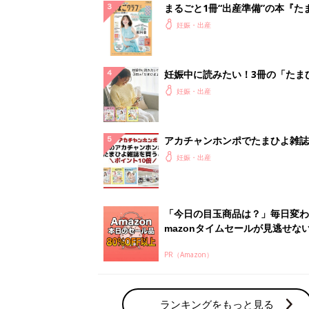
まるごと1冊“出産準備”の本『た
クラブ 夏号』〈スペシャル大特
妊娠・出産
夫婦で予習する 出産の教科書
妊娠中に読みたい！3冊の「たま
よ」
妊娠・出産
アカチャンホンポでたまひよ雑誌
うとポイント10倍【期間限定】
妊娠・出産
「今日の目玉商品は？」毎日変わ
mazonタイムセールが見逃せな
PR（Amazon）
ランキングをもっと見る