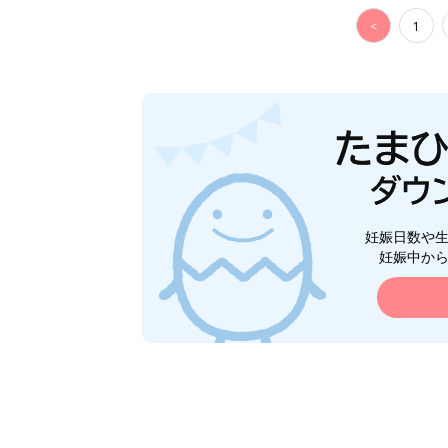
<
1
妊娠日数や
妊娠中か