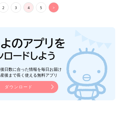
2
3
4
5
>
生後日数に合った情報を毎日お届け
ら産後まで長く使える無料アプリ
ダウンロード