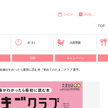
SHOP
内祝い
TOP
き
名づけ
出産準備
SNS
キャンペーン
妊娠がわかったら最初に読む本『初めてのたまごクラブ 夏号』