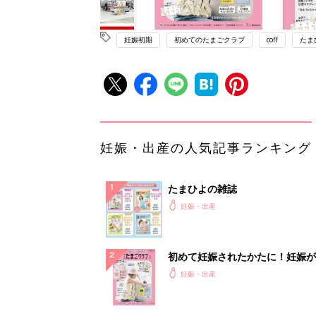
妊娠初期
初めてのたまごクラブ
coff
たま
妊娠・出産の人気記事ランキング
たまひよの雑誌
妊娠・出産
初めて妊娠されたかたに！妊娠が
ったら最初に読む本『初めてのた
妊娠・出産
クラブ 夏号』