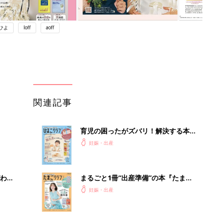
ひよ
loff
aoff
関連記事
育児の困ったがズバリ！解決する本
『ひよこクラブ 秋号』 4カ月～2才
妊娠・出産
になるまで、育児に役立つ情報がいっ
ぱい！
わか
まるごと1冊“出産準備”の本『たまご
まご
クラブ 夏号』〈スペシャル大特集〉
妊娠・出産
夫婦で予習する 出産の教科書