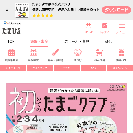
×
内祝い
SHOP
メニュー
TOP
妊娠・出産
赤ちゃん・育児
妊活
妊娠早見表
産院検索
お金・手続き
名づけ
出産準備
優待パス
たまごクラブ
ひよこクラブ
アプリ
SNS
キャンペーン