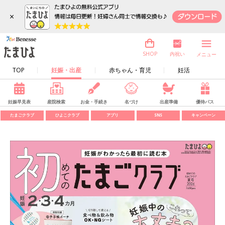
×
内祝い
SHOP
メニュー
TOP
妊娠・出産
赤ちゃん・育児
妊活
妊娠早見表
産院検索
お金・手続き
名づけ
出産準備
優待パス
たまごクラブ
ひよこクラブ
アプリ
SNS
キャンペーン