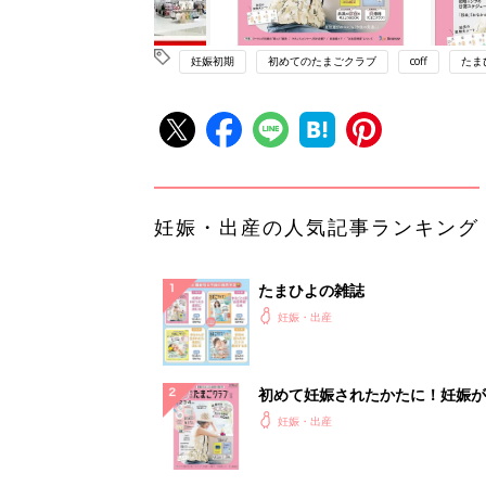
妊娠初期
初めてのたまごクラブ
coff
たま
妊娠・出産の人気記事ランキング
たまひよの雑誌
妊娠・出産
初めて妊娠されたかたに！妊娠が
ったら最初に読む本『初めてのた
妊娠・出産
クラブ 夏号』