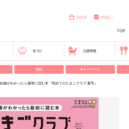
SHOP
内祝い
TOP
き
名づけ
出産準備
SNS
キャンペーン
妊娠がわかったら最初に読む本『初めてのたまごクラブ 夏号』