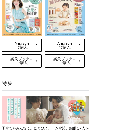
Amazon
Amazon
で購入
で購入
楽天ブックス
楽天ブックス
で購入
で購入
特集
子育てをみんなで。たまひよチーム育児。頑張る2人を