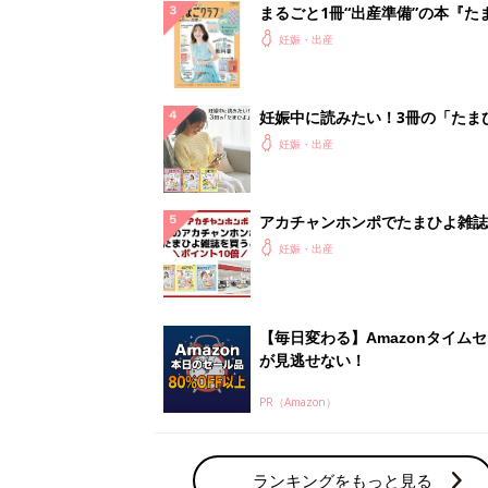
まるごと1冊“出産準備”の本『た
クラブ 夏号』〈スペシャル大特
妊娠・出産
夫婦で予習する 出産の教科書
妊娠中に読みたい！3冊の「たま
よ」
妊娠・出産
アカチャンホンポでたまひよ雑誌
うとポイント10倍【期間限定】
妊娠・出産
【毎日変わる】Amazonタイム
が見逃せない！
PR（Amazon）
ランキングをもっと見る