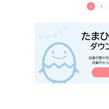
<
1
妊娠日数や
妊娠中か