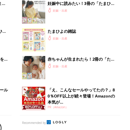
まご
妊娠中に読みたい！3冊の「たまひ
集〉
よ」
妊娠・出産
ひ
たまひよの雑誌
妊娠・出産
を買
赤ちゃんが生まれたら！2冊の「たま
ひよ」
妊娠・出産
セール
「え、こんなセールやってたの？」8
0％OFF以上が続々登場！Amazonの
本気が...
PR（Amazon）
Recommended by