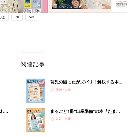
ひよ
loff
aoff
関連記事
育児の困ったがズバリ！解決する本
『ひよこクラブ 秋号』 4カ月～2才
妊娠・出産
になるまで、育児に役立つ情報がいっ
ぱい！
わか
まるごと1冊“出産準備”の本『たまご
まご
クラブ 夏号』〈スペシャル大特集〉
妊娠・出産
夫婦で予習する 出産の教科書