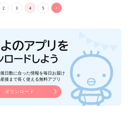
2
3
4
5
>
生後日数に合った情報を毎日お届け
ら産後まで長く使える無料アプリ
ダウンロード