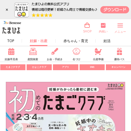
×
内祝い
SHOP
メニュー
TOP
妊娠・出産
赤ちゃん・育児
妊活
妊娠早見表
産院検索
お金・手続き
名づけ
出産準備
優待パス
たまごクラブ
ひよこクラブ
アプリ
SNS
キャンペーン