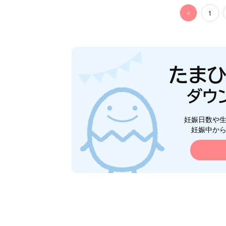
<
1
妊娠日数や
妊娠中か