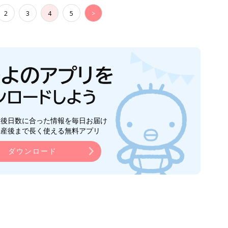
2
3
4
5
>
生後日数に合った情報を毎日お届け
ら産後まで長く使える無料アプリ
ダウンロード