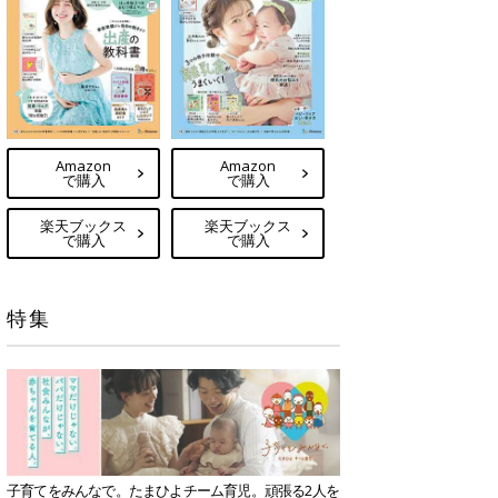
Amazon
Amazon
で購入
で購入
楽天ブックス
楽天ブックス
で購入
で購入
特集
子育てをみんなで。たまひよチーム育児。頑張る2人を