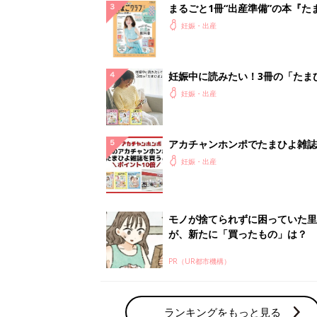
まるごと1冊“出産準備”の本『た
クラブ 夏号』〈スペシャル大特
妊娠・出産
夫婦で予習する 出産の教科書
妊娠中に読みたい！3冊の「たま
よ」
妊娠・出産
アカチャンホンポでたまひよ雑誌
うとポイント10倍【期間限定】
妊娠・出産
モノが捨てられずに困っていた里
が、新たに「買ったもの」は？
PR（UR都市機構）
ランキングをもっと見る