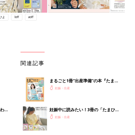
ひよ
loff
aoff
関連記事
まるごと1冊“出産準備”の本『たまご
クラブ 夏号』〈スペシャル大特集〉
妊娠・出産
夫婦で予習する 出産の教科書
わか
妊娠中に読みたい！3冊の「たまひ
まご
よ」
妊娠・出産