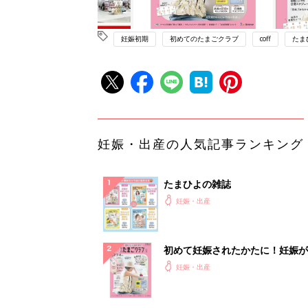
妊娠初期
初めてのたまごクラブ
coff
たま
妊娠・出産の人気記事ランキング
たまひよの雑誌
妊娠・出産
初めて妊娠されたかたに！妊娠が
ったら最初に読む本『初めてのた
妊娠・出産
クラブ 夏号』