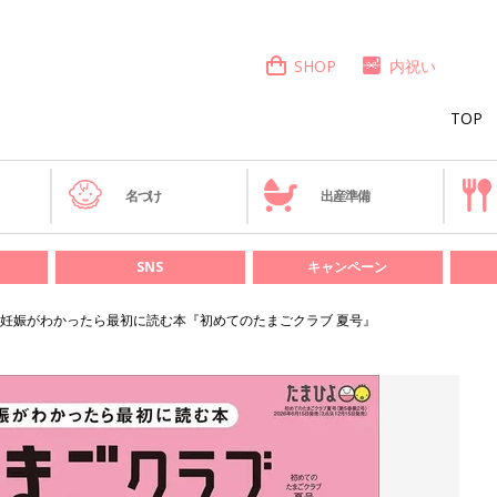
SHOP
内祝い
TOP
き
名づけ
出産準備
SNS
キャンペーン
妊娠がわかったら最初に読む本『初めてのたまごクラブ 夏号』