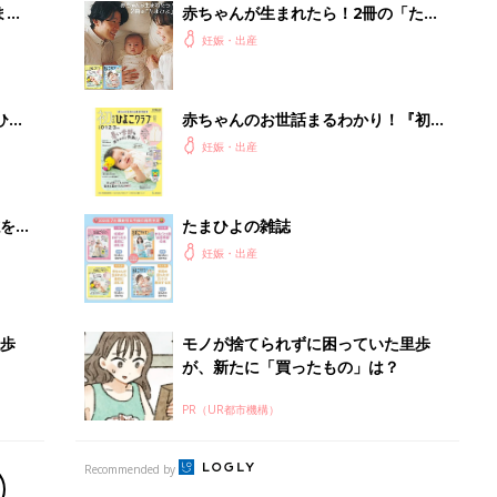
まご
赤ちゃんが生まれたら！2冊の「たま
集〉
ひよ」
妊娠・出産
ひ
赤ちゃんのお世話まるわかり！『初め
てのひよこクラブ 夏号』〈巻頭大特
妊娠・出産
集〉初めての授乳がうまくいく！ お
っぱい・ミルクの基本と夏のトラブル
解決テク
を買
たまひよの雑誌
妊娠・出産
歩
モノが捨てられずに困っていた里歩
が、新たに「買ったもの」は？
PR（UR都市機構）
Recommended by