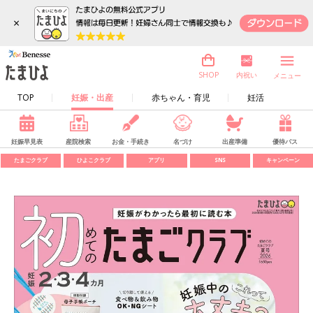
×
内祝い
SHOP
メニュー
TOP
妊娠・出産
赤ちゃん・育児
妊活
妊娠早見表
産院検索
お金・手続き
名づけ
出産準備
優待パス
たまごクラブ
ひよこクラブ
アプリ
SNS
キャンペーン