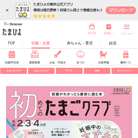
×
内祝い
SHOP
メニュー
TOP
妊娠・出産
赤ちゃん・育児
妊活
妊娠早見表
産院検索
お金・手続き
名づけ
出産準備
優待パス
たまごクラブ
ひよこクラブ
アプリ
SNS
キャンペーン